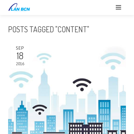
INICIO
POSTS TAGGED "CONTENT"
SOBRE NOSOTROS
SEP
CLIENTES
18
SERVICIOS
2016
PORTFOLIO
BLOG
CONTACTO
REPORTAR INCIDENCIAS