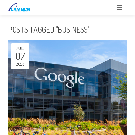
INICIO
POSTS TAGGED "BUSINESS"
SOBRE NOSOTROS
JUL
CLIENTES
07
SERVICIOS
2016
PORTFOLIO
BLOG
CONTACTO
REPORTAR INCIDENCIAS