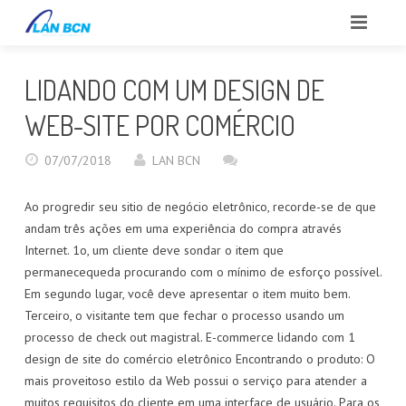
INICIO
LIDANDO COM UM DESIGN DE
SOBRE NOSOTROS
WEB-SITE POR COMÉRCIO
CLIENTES
07/07/2018
LAN BCN
SERVICIOS
Ao progredir seu sitio de negócio eletrônico, recorde-se de que
andam três ações em uma experiência do compra através
PORTFOLIO
Internet. 1o, um cliente deve sondar o item que
permanecequeda procurando com o mínimo de esforço possível.
BLOG
Em segundo lugar, você deve apresentar o item muito bem.
Terceiro, o visitante tem que fechar o processo usando um
CONTACTO
processo de check out magistral. E-commerce lidando com 1
design de site do comércio eletrônico Encontrando o produto: O
REPORTAR INCIDENCIAS
mais proveitoso estilo da Web possui o serviço para atender a
muitos requisitos do cliente em uma interface de usuário. Para os