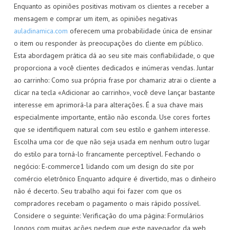
Enquanto as opiniões positivas motivam os clientes a receber a
mensagem e comprar um item, as opiniões negativas
auladinamica.com
oferecem uma probabilidade única de ensinar
o item ou responder às preocupações do cliente em público.
Esta abordagem prática dá ao seu site mais confiabilidade, o que
proporciona a você clientes dedicados e inúmeras vendas. Juntar
ao carrinho: Como sua própria frase por chamariz atrai o cliente a
clicar na tecla «Adicionar ao carrinho», você deve lançar bastante
interesse em aprimorá-la para alterações. É a sua chave mais
especialmente importante, então não esconda. Use cores fortes
que se identifiquem natural com seu estilo e ganhem interesse.
Escolha uma cor de que não seja usada em nenhum outro lugar
do estilo para torná-lo francamente perceptível. Fechando o
negócio: E-commerce1 lidando com um design do site por
comércio eletrônico Enquanto adquire é divertido, mas o dinheiro
não é decerto. Seu trabalho aqui foi fazer com que os
compradores recebam o pagamento o mais rápido possível.
Considere o seguinte: Verificação do uma página: Formulários
longos com muitas ações pedem que este navegador da web